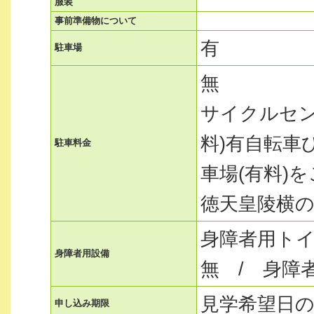
服装
事前準備物について
有
駐車場
無
サイクルセン
料)有自転車
駐車料金
車場(有料)
徳天皇陵横の
身障者用トイ
身障者用設備
無 / 身障
見学希望日の
申し込み期限