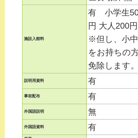
有 小学生50
円 大人20
※但し、小
施設入館料
をお持ちの
免除します
有
説明用資料
有
事前配布
無
外国語説明
有
外国語資料