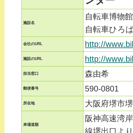
ンター
自転車博物
施設名
自転車ひろ
http://www.b
会社のURL
http://www.b
施設のURL
森由希
担当窓口
590-0801
郵便番号
大阪府堺市堺
所在地
阪神高速湾岸
来場道順
線堺出口より