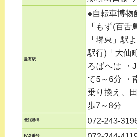
●自転車博物
「もず(百舌
「堺東」駅よ
駅行)「大仙
最寄駅
ろばへは ・
て5～6分 
乗り換え、田
歩7～8分
072-243-319
電話番号
072-244-411
FAX番号