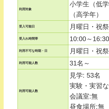
小学生（低学
利用対象
（高学年）
月曜日・祝
受入可能日
10:00～16:
受入れ時間帯
月曜日・祝
利用不可な時期・日
31名～
利用可能人数
見学: 53名
実験・実習な
利用可能人数
会議室:無
昼食場所:無