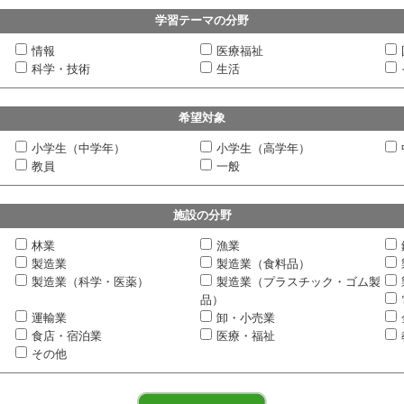
学習テーマの分野
情報
医療福祉
科学・技術
生活
希望対象
小学生（中学年）
小学生（高学年）
教員
一般
施設の分野
林業
漁業
製造業
製造業（食料品）
製造業（科学・医薬）
製造業（プラスチック・ゴム製
品）
運輸業
卸・小売業
食店・宿泊業
医療・福祉
その他