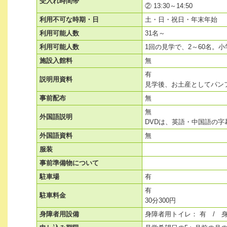
受入れ時間帯
② 13:30～14:50
利用不可な時期・日
土・日・祝日・年末年始
利用可能人数
31名～
利用可能人数
1回の見学で、2～60名。
施設入館料
無
有
説明用資料
見学後、お土産としてパン
事前配布
無
無
外国語説明
DVDは、英語・中国語の字
外国語資料
無
服装
事前準備物について
駐車場
有
有
駐車料金
30分300円
身障者用設備
身障者用トイレ： 有 / 