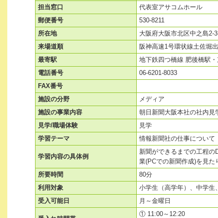
担当窓口
代表室アサコムホール
郵便番号
530-8211
所在地
大阪府大阪市北区中之島2-3-
来場道順
阪神高速1号環状線土佐堀出
最寄駅
地下鉄四つ橋線 肥後橋駅・
電話番号
06-6201-8033
FAX番号
施設の分野
メディア
施設の事業内容
朝日新聞大阪本社の社内見
見学/職場体験
見学
学習テーマ
情報新聞社の仕事について
新聞ができるまでの工程の
学習内容の具体例
業(PCでの新聞作成)を見
所要時間
80分
利用対象
小学生（高学年）、中学生
受入可能日
月～金曜日
① 11:00～12:20