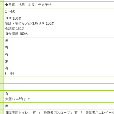
◆日曜、祝日、お盆、年末年始
1～4名
見学 100名
実験・実習などの体験見学 100名
会議室 180名
昼食場所 100名
無
有
有
無
有
(一部)
有
大型バス3台まで
無
身障者用トイレ： 有 / 身障者用スロープ： 有 / 身障者用エレベータ