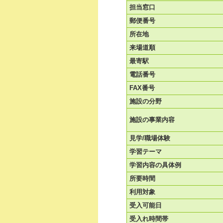
担当窓口
郵便番号
所在地
来場道順
最寄駅
電話番号
FAX番号
施設の分野
施設の事業内容
見学/職場体験
学習テーマ
学習内容の具体例
所要時間
利用対象
受入可能日
受入れ時間帯