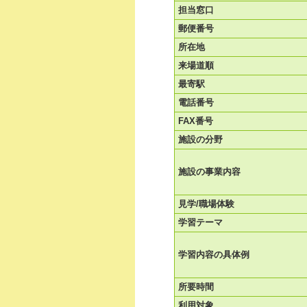
担当窓口
郵便番号
所在地
来場道順
最寄駅
電話番号
FAX番号
施設の分野
施設の事業内容
見学/職場体験
学習テーマ
学習内容の具体例
所要時間
利用対象