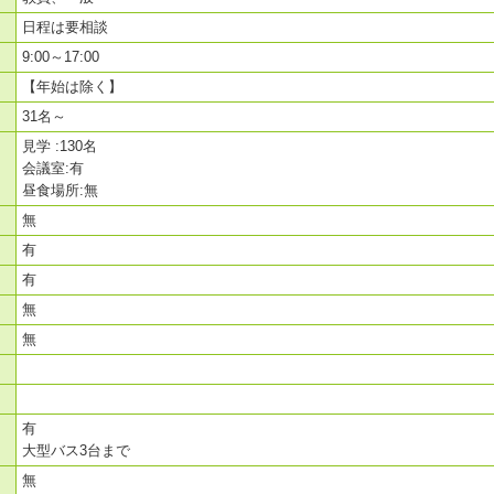
日程は要相談
9:00～17:00
【年始は除く】
31名～
見学 :130名
会議室:有
昼食場所:無
無
有
有
無
無
有
大型バス3台まで
無