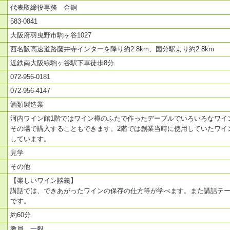
代表取締役専務 金銅
583-0841
大阪府羽曳野市駒ヶ谷1027
西名阪高速道路藤井寺インターを降り約2.8km、国分駅より約2.8km
近鉄南大阪線駒ヶ谷駅下車徒歩8分
072-956-0181
072-956-4147
酒類製造業
河内ワイン館1階ではワイン樽のふたで作ったデーブルでいろいろなワイ
その場で購入することもできます。2階では創業当時に使用していたワイ
しています。
見学
その他
【楽しいワイン談義】
講話では、できあがったワインの保存の仕方等が学べます。また講話テ
です。
約60分
教員、一般