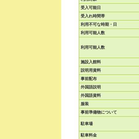
受入可能日
受入れ時間帯
利用不可な時期・日
利用可能人数
利用可能人数
施設入館料
説明用資料
事前配布
外国語説明
外国語資料
服装
事前準備物について
駐車場
駐車料金