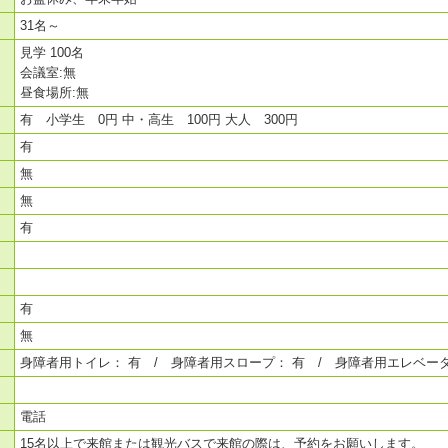
31名～
見学 100名
会議室:無
昼食場所:無
有 小学生 0円 中・高生 100円 大人 300円
有
無
無
有
有
無
身障者用トイレ： 有 / 身障者用スロープ： 有 / 身障者用エレベータ
電話
15名以上で来館または観光バスで来館の際は、予約をお願いします。