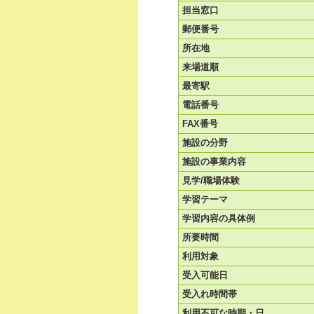
担当窓口
郵便番号
所在地
来場道順
最寄駅
電話番号
FAX番号
施設の分野
施設の事業内容
見学/職場体験
学習テーマ
学習内容の具体例
所要時間
利用対象
受入可能日
受入れ時間帯
利用不可な時期・日