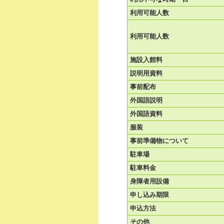
利用可能人数
利用可能人数
施設入館料
説明用資料
事前配布
外国語説明
外国語資料
服装
事前準備物について
駐車場
駐車料金
身障者用設備
申し込み期限
申込方法
その他