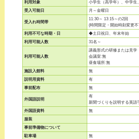
利用対象
小学生（高学年）、中学生
受入可能日
月～金曜日
11:30～ 13:15～の2回
受入れ時間帯
(時間限定・開始時刻変更不
利用不可な時期・日
◆土日祝日、年末年始
利用可能人数
31名～
講義形式の研修または見学 
利用可能人数
会議室:無
昼食場所:無
施設入館料
無
説明用資料
有
事前配布
無
有
外国語説明
新聞づくりを説明する英語字
外国語資料
無
服装
事前準備物について
駐車場
無