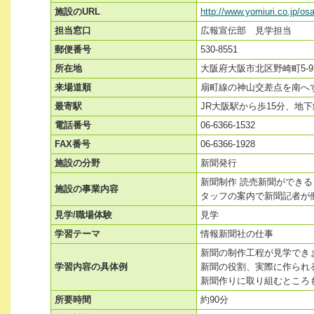
施設のURL
http://www.yomiuri.co.jp/os
担当窓口
広報宣伝部 見学担当
郵便番号
530-8551
所在地
大阪府大阪市北区野崎町5-9
来場道順
扇町線の神山交差点を南へ
最寄駅
JR大阪駅から歩15分、地
電話番号
06-6366-1532
FAX番号
06-6366-1928
施設の分野
新聞発行
新聞制作 読売新聞ができ
施設の事業内容
タッフの案内で新聞記者が
見学/職場体験
見学
学習テーマ
情報新聞社の仕事
新聞の制作工程が見学でき
学習内容の具体例
新聞の役割、実際に作られ
新聞作りに取り組むところ
所要時間
約90分