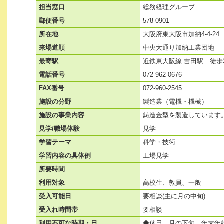
担当窓口
総務経理グループ
郵便番号
578-0901
所在地
大阪府東大阪市加納4-4-24
来場道順
中央大通り加納工業団地
最寄駅
近鉄東大阪線 吉田駅 徒歩
電話番号
072-962-0676
FAX番号
072-960-2545
施設の分野
製造業（電機・機械）
施設の事業内容
鋳造金型を製造しています
見学/職場体験
見学
学習テーマ
科学・技術
学習内容の具体例
工場見学
所要時間
利用対象
高校生、教員、一般
受入可能日
要相談(主に月の中旬)
受入れ時間帯
要相談
利用不可な時期・日
◆休日、月の下旬、年末年