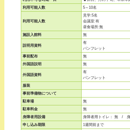
利用可能人数
5～10名
見学:5名
利用可能人数
会議室:有
昼食場所:無
施設入館料
無
有
説明用資料
パンフレット
事前配布
無
外国語説明
無
有
外国語資料
パンフレット
服装
事前準備物について
駐車場
無
駐車料金
無
身障者用設備
身障者用トイレ： 無 / 
申し込み期限
1週間前まで