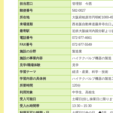
担当窓口
管理部 今西
郵便番号
582-0027
所在地
大阪府柏原市円明町1000-4
来場道順
西名阪自動車道藤井寺出口よ
最寄駅
近鉄大阪線河内国分駅より徒
電話番号
072-977-4661
FAX番号
072-977-5549
施設の分野
製造業
施設の事業内容
ハイテクバルブ機器の製造
見学/職場体験
見学
学習テーマ
経済・産業、科学・技術
学習内容の具体例
ハイテクバルブ機器の製造
所要時間
120分
利用対象
中学生、高校生
受入可能日
土曜日(但し操業日に限りま
受入れ時間帯
13:30～15:30
利用不可な時期・日
土曜日以外の日 ◆3月、4