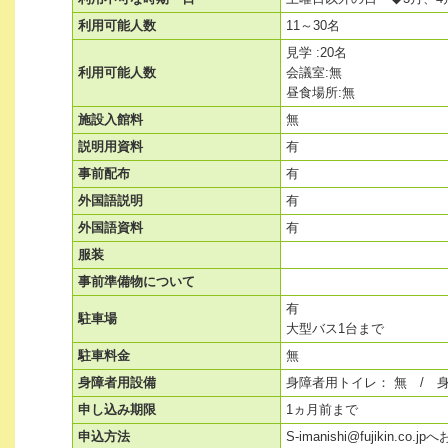
利用可能人数
11～30名
見学 :20名
利用可能人数
会議室:無
昼食場所:無
施設入館料
無
説明用資料
有
事前配布
有
外国語説明
有
外国語資料
有
服装
事前準備物について
有
駐車場
大型バス1台まで
駐車料金
無
身障者用設備
身障者用トイレ： 無 / 
申し込み期限
1ヵ月前まで
申込方法
S-imanishi@fujikin.c