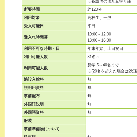
※各設備の個別見学可能
所要時間
約120分
利用対象
高校生、一般
受入可能日
平日
10:00～12:00
受入れ時間帯
13:00～16:30
利用不可な時期・日
年末年始、土日祝日
利用可能人数
31名～
見学:5～40名まで
利用可能人数
※(20名を超えた場合は2
施設入館料
無
説明用資料
無
事前配布
無
外国語説明
無
外国語資料
無
服装
事前準備物について