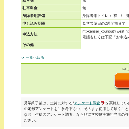
駐車場
無
駐車料金
無
身障者用設備
身障者用トイレ： 有 / 
申し込み期限
見学希望日の2週間前まで
ntt-kansai_kouhou@we
申込方法
電話もしくは下記「お申込
その他
一覧へ戻る
申
見学終了後は、生徒に対する*
アンケート調査
を実施してい
の定形アンケートをご参考下さい。そのまま使用して頂くこと
なお、生徒のアンケート調査、ならびに学校側実施担当者の評価書を
ださい。