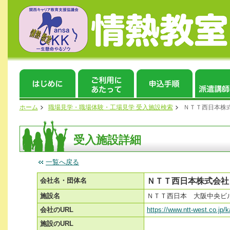
ホーム
職場見学・職場体験・工場見学 受入施設検索
ＮＴＴ西日本株
受入施設詳細
一覧へ戻る
会社名・団体名
ＮＴＴ西日本株式会社
施設名
ＮＴＴ西日本 大阪中央ビ
会社のURL
https://www.ntt-west.co.jp/k
施設のURL