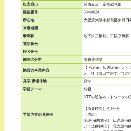
担当窓口
関西支店 企画総務部
郵便番号
534-0024
所在地
大阪府大阪市都島区東野田4-1
来場道順
最寄駅
地下鉄京橋駅、京阪京橋駅
電話番号
FAX番号
施設の分野
情報通信業
【IP設備・伝送設備・と
施設の事業内容
え、NTT西日本のすべて
見学/職場体験
見学
学習テーマ
情報
NTTの通信ネットワークの
【所要時間】約120分
学習内容の具体例
〈内訳〉
IP設備(約30分) 伝送設備(約
とう道(約40分) 電力設備(約