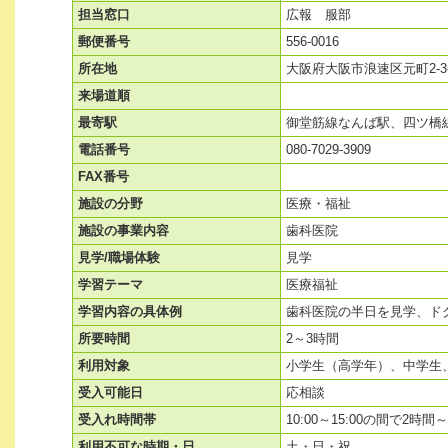
担当窓口
広報 服部
郵便番号
556-0016
所在地
大阪府大阪市浪速区元町2-3
来場道順
最寄駅
御堂筋線なんば駅、四ツ橋
電話番号
080-7029-3909
FAX番号
施設の分野
医療・福祉
施設の事業内容
歯科医院
見学/職場体験
見学
学習テーマ
医療福祉
学習内容の具体例
歯科医院の半日を見学、ド
所要時間
2～3時間
利用対象
小学生（高学年）、中学生
受入可能日
応相談
受入れ時間帯
10:00～15:00の間で2時間
利用不可な時期・日
土・日・祝