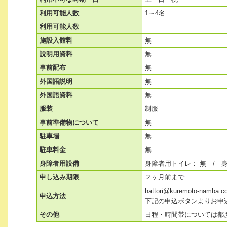
利用可能人数
1～4名
利用可能人数
施設入館料
無
説明用資料
無
事前配布
無
外国語説明
無
外国語資料
無
服装
制服
事前準備物について
無
駐車場
無
駐車料金
無
身障者用設備
身障者用トイレ： 無 / 
申し込み期限
２ヶ月前まで
hattori@kuremoto-n
申込方法
下記の申込ボタンよりお申
その他
日程・時間帯については都度