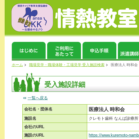
ホーム
職場見学・職場体験・工場見学 受入施設検索
医療法人 時和会
受入施設詳細
一覧へ戻る
会社名・団体名
医療法人 時和会
施設名
クレモト歯科 なんば診療所
会社のURL
施設のURL
https://www.kuremoto-nam