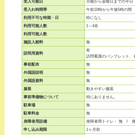
受入可能日
月曜から金曜日までの平日
受入れ時間帯
午前10時から午後5時の間
利用不可な時期・日
特になし
利用可能人数
1～4名
利用可能人数
施設入館料
無
有
説明用資料
訪問看護のパンフレット、
事前配布
無
外国語説明
無
外国語資料
無
服装
動きやすい服装
事前準備物について
特にありません。
駐車場
無
駐車料金
無
身障者用設備
身障者用トイレ： 無 / 
申し込み期限
1ヶ月前