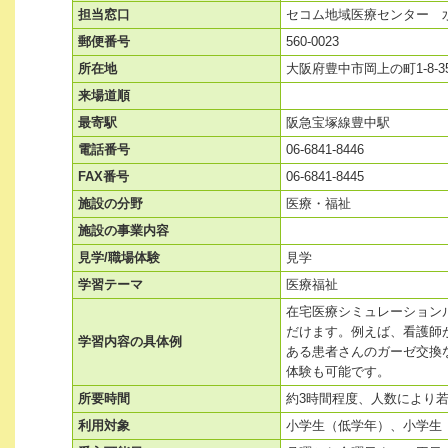
担当窓口
セコム地域医療センター 水
郵便番号
560-0023
所在地
大阪府豊中市岡上の町1-8-
来場道順
最寄駅
阪急宝塚線豊中駅
電話番号
06-6841-8446
FAX番号
06-6841-8445
施設の分野
医療・福祉
施設の事業内容
見学/職場体験
見学
学習テーマ
医療福祉
在宅医療シミュレーション
だけます。例えば、看護師
学習内容の具体例
ある患者さんのガーゼ交換
体験も可能です。
所要時間
約3時間程度、人数により
利用対象
小学生（低学年）、小学生