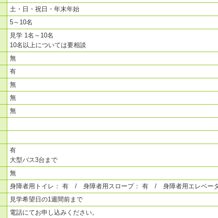
土・日・祝日・年末年始
5～10名
見学 1名～10名
10名以上については要相談
無
有
無
無
無
有
大型バス3台まで
無
身障者用トイレ： 有 / 身障者用スロープ： 有 / 身障者用エレベータ
見学希望日の1週間前まで
電話にてお申し込みください。