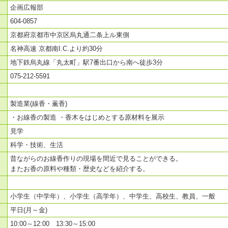
企画広報部
604-0857
京都府京都市中京区烏丸通二条上ル東側
名神高速 京都南I.C.より約30分
地下鉄烏丸線「丸太町」駅7番出口から南へ徒歩3分
075-212-5591
製造業(線香・薫香)
・お線香の製造 ・香木をはじめとする原材料を展示
見学
科学・技術、生活
昔ながらのお線香作りの現場を間近で見ることができる。
またお香の原料や種類・歴史などを紹介する。
小学生（中学年）、小学生（高学年）、中学生、高校生、教員、一般
平日(月～金)
10:00～12:00 13:30～15:00