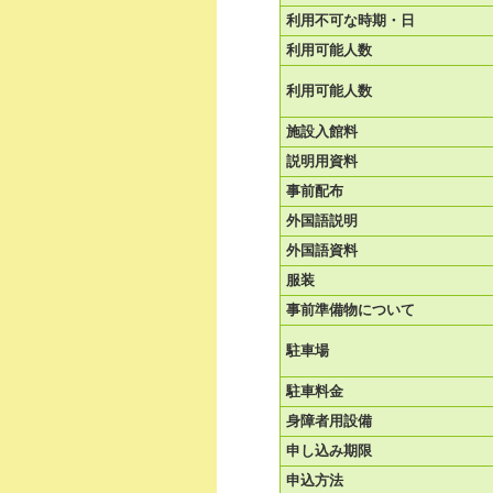
利用不可な時期・日
利用可能人数
利用可能人数
施設入館料
説明用資料
事前配布
外国語説明
外国語資料
服装
事前準備物について
駐車場
駐車料金
身障者用設備
申し込み期限
申込方法