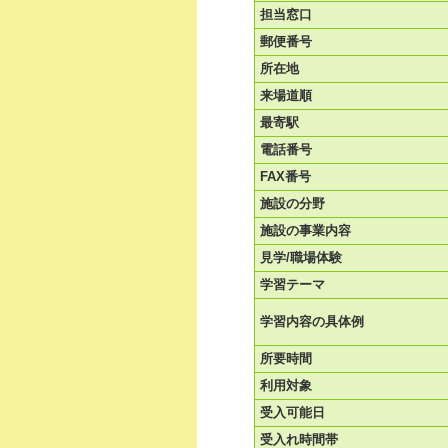
担当窓口
郵便番号
所在地
来場道順
最寄駅
電話番号
FAX番号
施設の分野
施設の事業内容
見学/職場体験
学習テーマ
学習内容の具体例
所要時間
利用対象
受入可能日
受入れ時間帯