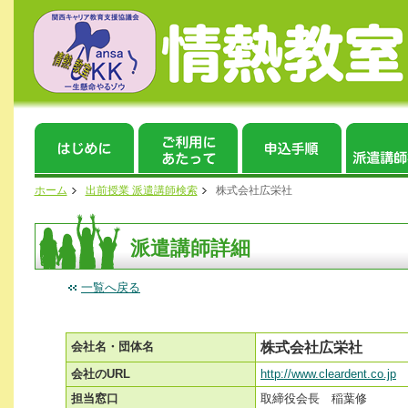
ホーム
出前授業 派遣講師検索
株式会社広栄社
派遣講師詳細
一覧へ戻る
会社名・団体名
株式会社広栄社
会社のURL
http://www.cleardent.co.jp
担当窓口
取締役会長 稲葉修