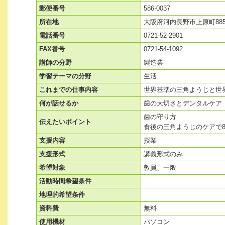
郵便番号
586-0037
所在地
大阪府河内長野市上原町88
電話番号
0721-52-2901
FAX番号
0721-54-1092
講師の分野
製造業
学習テーマの分野
生活
これまでの仕事内容
世界基準の三角ようじと世
何が話せるか
歯の大切さとデンタルケア
歯の守り方
伝えたいポイント
食後の三角ようじのケアで8
支援内容
授業
支援形式
講義形式のみ
希望対象
教員、一般
活動時間希望条件
地理的希望条件
資料費
無料
使用機材
パソコン