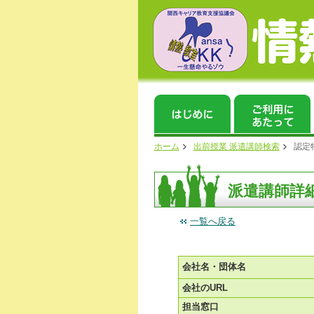
ホーム
出前授業 派遣講師検索
認定
派遣講師詳
一覧へ戻る
会社名・団体名
会社のURL
担当窓口