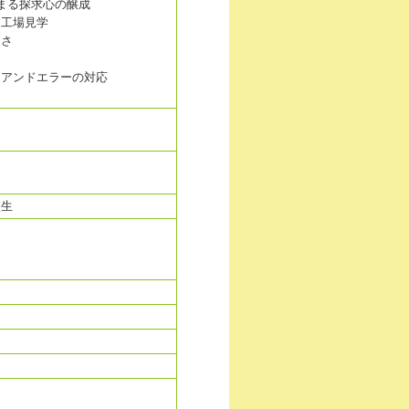
まる探求心の醸成
工場見学
切さ
イアンドエラーの対応
校生