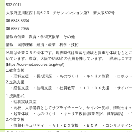
532-0011
大阪府淀川区西中島6-2-3 チサンマンション第7 新大阪802号
06-6848-5334
06-6857-2955
情報通信業 教育・学習支援業 その他
情報 国際理解 経済・産業 科学・技術
私達は企業ＯＢの団体です。現役時代は豊富な経験と貴重な体験をもと
めています。東京、大阪で約90名の会員を擁しています。 詳細はコア
(https://core-net.securesite.jp/wp/)
1.教育支援
・理科支援 ・長期講座 ・ものづくり ・キャリア教育 ・ロボット
2.企業支援
・経営支援 ・技術支援 ・社員教育 ・ＩＴ・ＤＸ支援 ・サイバー
1.授業形式
・理科実験教室
・高校、大学講義としてサプライチェーン、サイバー犯罪、情報セキュ
・起業体験 ・ものづくり ・キャリア教育(職業選択、職業講話) 
2.企業支援
・情報セキュリティ ・ＡＩ・ＤＸ支援 ・ＢＣＰ ・コンサメティン