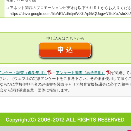
コアネット関西のプロモーションビデオは以下のＵＲＬからお入りくだ
https://drive.google.com/file/d/1AdhitjnW0GfAp8kQUogwN1tdZe7s5rXk
申し込みはこちらから
アンケート調査（低学年用）
・
アンケート調査（高学年用）
を実施して
さい。（ウェブ上の定形アンケートをご参考下さい。そのまま使用して頂く
ならびに学校側担当者の評価書を関西キャリア教育支援協議会に必ずご報告
会から講師派遣企業・団体に報告します。