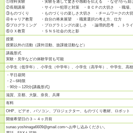
①理科実験 ・実験を通して驚きや感動を伝える ・なぜ?から始
②長期講座 ・サイバー犯罪と対策 ・ＢＣＰの大切さ ・職場、
③ものづくり ・ものづくりの楽しさ大切さ ・チームワークの大
④キャリア教育 ・自分の将来展望 ・職業選択の考え方、仕方
⑤プログラミング ・プログラミングの楽しさ ・論理的思考 。トラ
⑥ＤＸ教育 ・ＳＮＳ社会の光と影
授業
授業以外の活動（課外活動、放課後活動など）
講義形式
実験・見学などの体験学習も可能
小学生（低学年）、小学生（中学年）、小学生（高学年）、中学生、高
・平日昼間
・2～6時限
・90分～120分(講義形式)
滋賀、京都、大阪、奈良、兵庫
有料
OHP、ビデオ、パソコン、プロジェクター、ものづくり教材、ロボット
開催希望日の３～４ヶ月前
sunao.yoshinaga6609@gmail.comへお申し込みください。
電話、FAXも可能