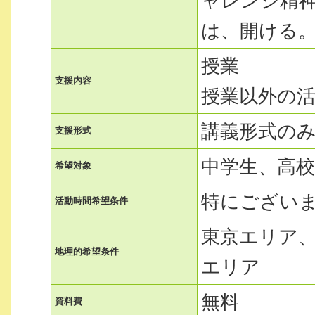
ャレンジ精
は、開ける
授業
支援内容
授業以外の
講義形式の
支援形式
中学生、高校
希望対象
特にござい
活動時間希望条件
東京エリア
地理的希望条件
エリア
無料
資料費