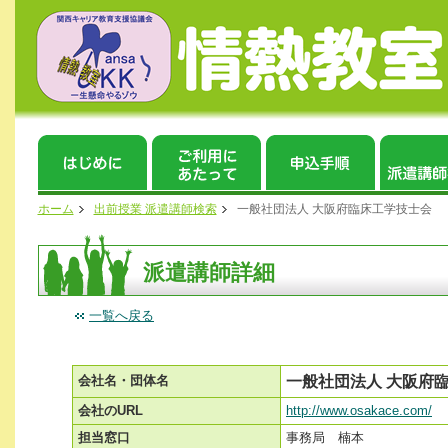
ホーム
出前授業 派遣講師検索
一般社団法人 大阪府臨床工学技士会
派遣講師詳細
一覧へ戻る
会社名・団体名
一般社団法人 大阪府
会社のURL
http://www.osakace.com/
担当窓口
事務局 楠本