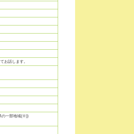
いてお話します。
一部地域(※))