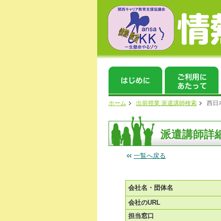
ホーム
出前授業 派遣講師検索
西日
派遣講師詳
一覧へ戻る
会社名・団体名
会社のURL
担当窓口