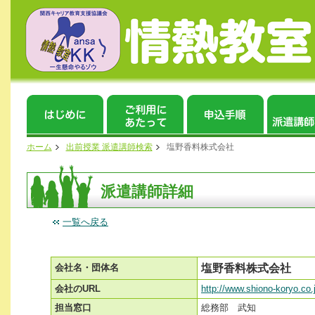
ホーム
出前授業 派遣講師検索
塩野香料株式会社
派遣講師詳細
一覧へ戻る
会社名・団体名
塩野香料株式会社
会社のURL
http://www.shiono-koryo.co.
担当窓口
総務部 武知