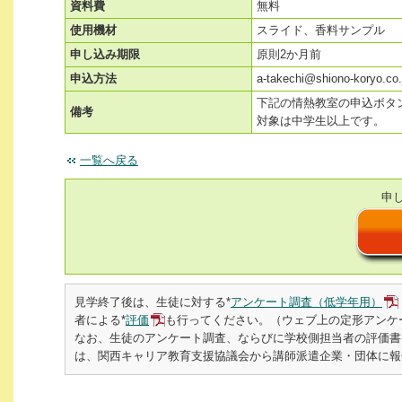
資料費
無料
使用機材
スライド、香料サンプル
申し込み期限
原則2か月前
申込方法
a-takechi@shiono-kor
下記の情熱教室の申込ボタ
備考
対象は中学生以上です。
一覧へ戻る
申
見学終了後は、生徒に対する*
アンケート調査（低学年用）
者による*
評価
も行ってください。（ウェブ上の定形アンケ
なお、生徒のアンケート調査、ならびに学校側担当者の評価書
は、関西キャリア教育支援協議会から講師派遣企業・団体に報