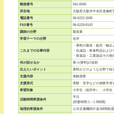
郵便番号
541-0045
所在地
大阪府大阪市中央区道修町3-
電話番号
06-6222-2045
FAX番号
06-6229-8143
講師の分野
製造業
学習テーマの分野
化学
・香料の製造・販売・輸出
これまでの仕事内容
・化成品・飲食料品および
・医薬品・工業薬品その他
何が話せるか
香り(香料)の役割
伝えたいポイント
香料がどのような分野で役
支援内容
体験授業
支援形式
実験・見学などの体験学習
希望対象
小学生（低学年）、小学生
平日
活動時間希望条件
(所要時間:1～1.5時間)
地理的希望条件
公共交通機関片道1時間程