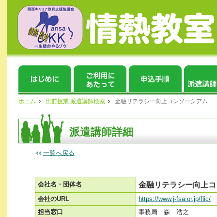
ホーム
出前授業 派遣講師検索
金融リテラシー向上コンソーシアム
派遣講師詳細
一覧へ戻る
会社名・団体名
金融リテラシー向上コ
会社のURL
https://www.j-fsa.or.jp/flic/
担当窓口
事務局 森 浩之