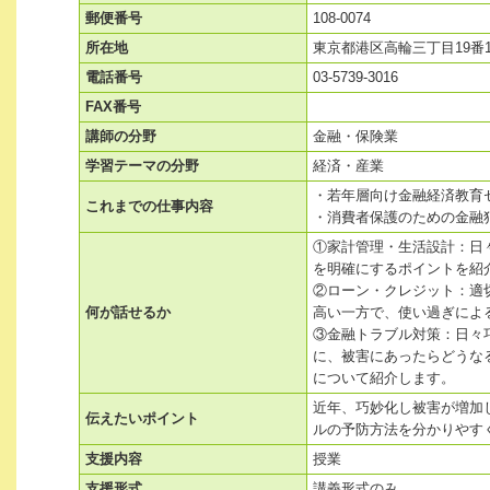
郵便番号
108-0074
所在地
東京都港区高輪三丁目19番
電話番号
03-5739-3016
FAX番号
講師の分野
金融・保険業
学習テーマの分野
経済・産業
・若年層向け金融経済教育
これまでの仕事内容
・消費者保護のための金融
①家計管理・生活設計：日
を明確にするポイントを紹
②ローン・クレジット：適
何が話せるか
高い一方で、使い過ぎによ
③金融トラブル対策：日々
に、被害にあったらどうな
について紹介します。
近年、巧妙化し被害が増加
伝えたいポイント
ルの予防方法を分かりやす
支援内容
授業
支援形式
講義形式のみ